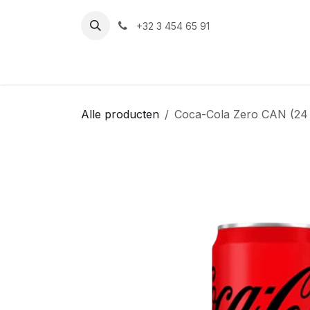
Overslaan naar inhoud
+32 3 454 65 91‬
Alle producten
Coca-Cola Zero CAN (24 