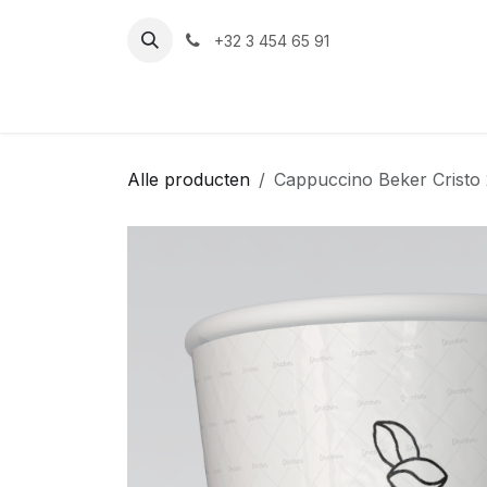
Overslaan naar inhoud
+32 3 454 65 91‬
Alle producten
Cappuccino Beker Cristo