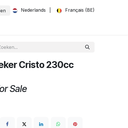
Nederlands
|
Français (BE)
den
eker Cristo 230cc
or Sale