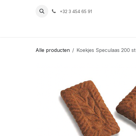
Overslaan naar inhoud
+32 3 454 65 91‬
Alle producten
Koekjes Speculaas 200 s