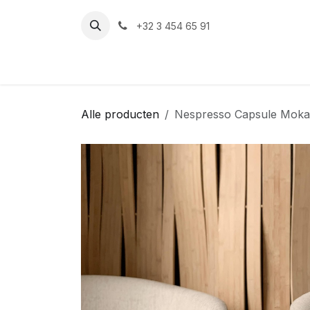
Overslaan naar inhoud
+32 3 454 65 91‬
Alle producten
Nespresso Capsule Moka