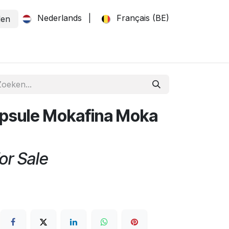
Nederlands
|
Français (BE)
den
psule Mokafina Moka
or Sale